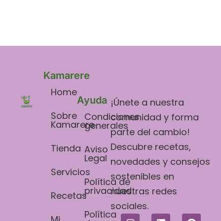
Kamarere
Home
Ayuda
¡Únete a nuestra
Sobre
Condiciones
comunidad y forma
Kamarere
generales
parte del cambio!
Descubre recetas,
Tienda
Aviso
Legal​
novedades y consejos
Servicios
sostenibles en
Política de
privacidad
nuestras redes
Recetas
sociales.
Política
Mi