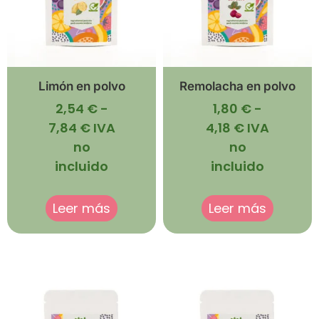
Limón en polvo
Remolacha en polvo
2,54
€
-
1,80
€
-
7,84
€
IVA
4,18
€
IVA
no
no
incluido
incluido
Leer más
Leer más