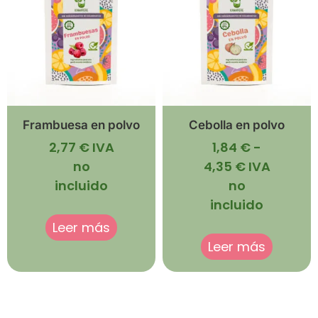
Frambuesa en polvo
Cebolla en polvo
2,77
€
IVA
1,84
€
-
no
4,35
€
IVA
incluido
no
incluido
Leer más
Leer más