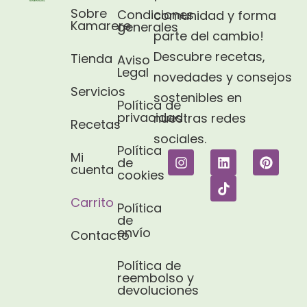
Sobre
Condiciones
comunidad y forma
Kamarere
generales
parte del cambio!
Descubre recetas,
Tienda
Aviso
Legal​
novedades y consejos
Servicios
sostenibles en
Política de
privacidad
nuestras redes
Recetas
sociales.
Política
Mi
de
cuenta
cookies
Carrito
Política
de
envío
Contacto
Política de
reembolso y
devoluciones