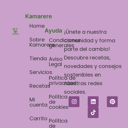
Kamarere
Home
Ayuda
¡Únete a nuestra
Sobre
Condiciones
comunidad y forma
Kamarere
generales
parte del cambio!
Descubre recetas,
Tienda
Aviso
Legal​
novedades y consejos
Servicios
sostenibles en
Política de
privacidad
nuestras redes
Recetas
sociales.
Política
Mi
de
cuenta
cookies
Carrito
Política
de