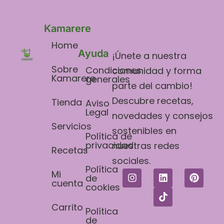
Kamarere
Home
Ayuda
¡Únete a nuestra
Sobre
Condiciones
comunidad y forma
Kamarere
generales
parte del cambio!
Descubre recetas,
Tienda
Aviso
Legal​
novedades y consejos
Servicios
sostenibles en
Política de
privacidad
nuestras redes
Recetas
sociales.
Política
Mi
de
cuenta
cookies
Carrito
Política
de