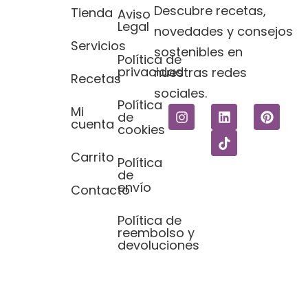
Descubre recetas,
Tienda
Aviso
Legal​
novedades y consejos
Servicios
sostenibles en
Política de
privacidad
nuestras redes
Recetas
sociales.
Política
Mi
de
cuenta
cookies
Carrito
Política
de
envío
Contacto
Política de
reembolso y
devoluciones