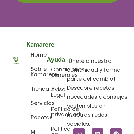
Kamarere
Home
Ayuda
¡Únete a nuestra
Sobre
Condiciones
comunidad y forma
Kamarere
generales
parte del cambio!
Descubre recetas,
Tienda
Aviso
Legal​
novedades y consejos
Servicios
sostenibles en
Política de
privacidad
nuestras redes
Recetas
sociales.
Política
Mi